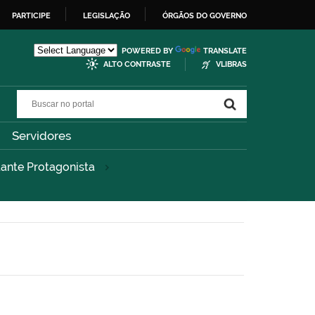
PARTICIPE
LEGISLAÇÃO
ÓRGÃOS DO GOVERNO
POWERED BY
TRANSLATE
ALTO CONTRASTE
VLIBRAS
Buscar no portal
Buscar no portal
Servidores
dante Protagonista