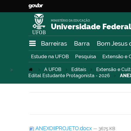
MINISTÉRIO DA EDUCAÇÃO
Universidade Federal
Barreiras
Barra
Bom Jesus 
Estude na UFOB
Pesquisa
Extensão e 
>
A UFOB
Editais
Extensão e Cul
Edital Estudante Protagonista - 2026
ANEX
ANEXOIIPROJETO.docx
— 3675 KB