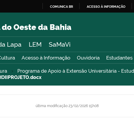
COMUNICA BR
ACESSO À INFORMAÇÃO
IR
PARA
 do Oeste da Bahia
O
CONTEÚDO
da Lapa
LEM
SaMaVi
Cultura
Acesso à Informação
Ouvidoria
Estudantes
tura
Programa de Apoio à Extensão Universitária - Estu
OIIPROJETO.docx
última modificação
23/02/2026 15h08