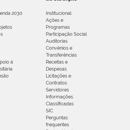
genda 2030
Institucional
Ações e
ojetos
Programas
os
Participação Social
Auditorias
Convênios e
Transferências
poio à
Receitas e
itária
Despesas
nsão
Licitações e
Contratos
Servidores
Informações
Classificadas
SIC
Perguntas
frequentes