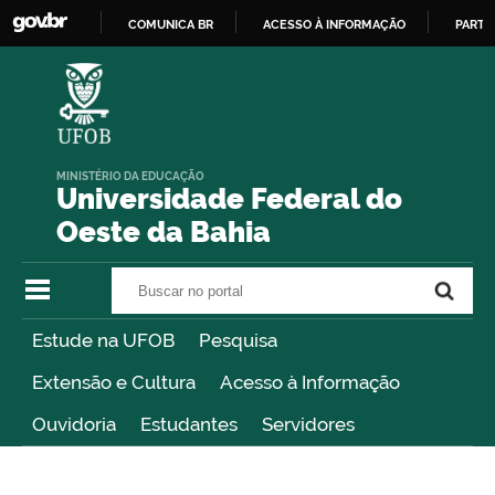
COMUNICA BR
ACESSO À INFORMAÇÃO
PARTI
IR
PARA
O
CONTEÚDO
MINISTÉRIO DA EDUCAÇÃO
Universidade Federal do
Oeste da Bahia
Buscar no portal
Buscar no portal
Estude na UFOB
Pesquisa
Extensão e Cultura
Acesso à Informação
Ouvidoria
Estudantes
Servidores