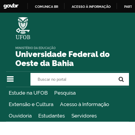
COMUNICA BR
ACESSO À INFORMAÇÃO
PARTI
IR
PARA
O
CONTEÚDO
MINISTÉRIO DA EDUCAÇÃO
Universidade Federal do
Oeste da Bahia
Buscar no portal
Buscar no portal
Estude na UFOB
Pesquisa
Extensão e Cultura
Acesso à Informação
Ouvidoria
Estudantes
Servidores