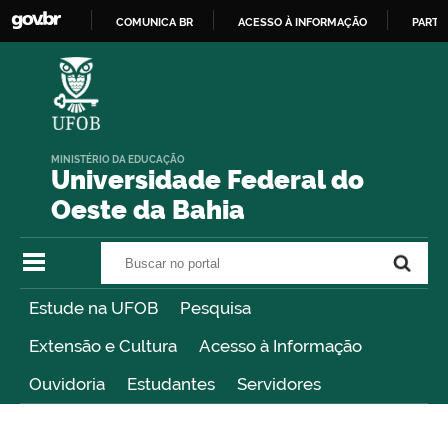
COMUNICA BR
ACESSO À INFORMAÇÃO
PARTI
IR
PARA
O
CONTEÚDO
MINISTÉRIO DA EDUCAÇÃO
Universidade Federal do
Oeste da Bahia
Buscar no portal
Buscar no portal
Estude na UFOB
Pesquisa
Extensão e Cultura
Acesso à Informação
Ouvidoria
Estudantes
Servidores