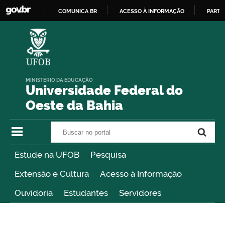
COMUNICA BR
ACESSO À INFORMAÇÃO
PARTI
IR
PARA
O
CONTEÚDO
MINISTÉRIO DA EDUCAÇÃO
Universidade Federal do
Oeste da Bahia
Buscar no portal
Buscar no portal
Estude na UFOB
Pesquisa
Extensão e Cultura
Acesso à Informação
Ouvidoria
Estudantes
Servidores