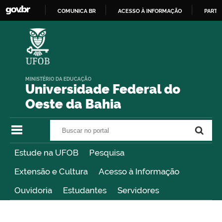
COMUNICA BR
ACESSO À INFORMAÇÃO
PARTI
IR
PARA
O
CONTEÚDO
MINISTÉRIO DA EDUCAÇÃO
Universidade Federal do
Oeste da Bahia
Buscar no portal
Buscar no portal
Estude na UFOB
Pesquisa
Extensão e Cultura
Acesso à Informação
Ouvidoria
Estudantes
Servidores