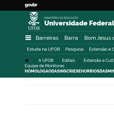
MINISTÉRIO DA EDUCAÇÃO
Universidade Federal
Barreiras
Barra
Bom Jesus 
Estude na UFOB
Pesquisa
Extensão e 
>
A UFOB
Editais
Extensão e Cul
Equipe de Monitores
HOMOLOGAODASINSCRIESEHORRIOSDASMIN