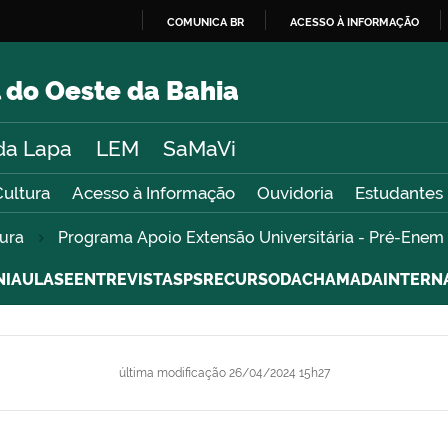
COMUNICA BR
ACESSO À INFORMAÇÃO
IR
PARA
 do Oeste da Bahia
O
CONTEÚDO
da Lapa
LEM
SaMaVi
Cultura
Acesso à Informação
Ouvidoria
Estudantes
tura
Programa Apoio Extensão Universitária - Pré-Ene
IAULASEENTREVISTASPSRECURSODACHAMADAINTERNAS
última modificação
26/04/2024 15h27