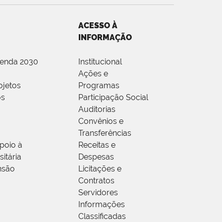
ACESSO À
INFORMAÇÃO
genda 2030
Institucional
Ações e
ojetos
Programas
os
Participação Social
Auditorias
Convênios e
Transferências
poio à
Receitas e
itária
Despesas
nsão
Licitações e
Contratos
Servidores
Informações
Classificadas