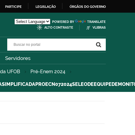
PARTICIPE
LEGISLAÇÃO
ÓRGÃOS DO GOVERNO
POWERED BY
TRANSLATE
ALTO CONTRASTE
VLIBRAS
Buscar no portal
Buscar no portal
Servidores
m da UFOB
Pré-Enem 2024
IMPLIFICADAPROECN072024SELEODEEQUIPEDEMONIT