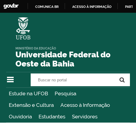
COMUNICA BR
ACESSO À INFORMAÇÃO
PARTI
IR
PARA
O
CONTEÚDO
MINISTÉRIO DA EDUCAÇÃO
Universidade Federal do
Oeste da Bahia
Buscar no portal
Buscar no portal
Estude na UFOB
Pesquisa
Extensão e Cultura
Acesso à Informação
Ouvidoria
Estudantes
Servidores