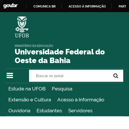
COMUNICA BR
ACESSO À INFORMAÇÃO
PARTI
IR
PARA
O
CONTEÚDO
MINISTÉRIO DA EDUCAÇÃO
Universidade Federal do
Oeste da Bahia
Buscar no portal
Buscar no portal
Estude na UFOB
Pesquisa
Extensão e Cultura
Acesso à Informação
Ouvidoria
Estudantes
Servidores