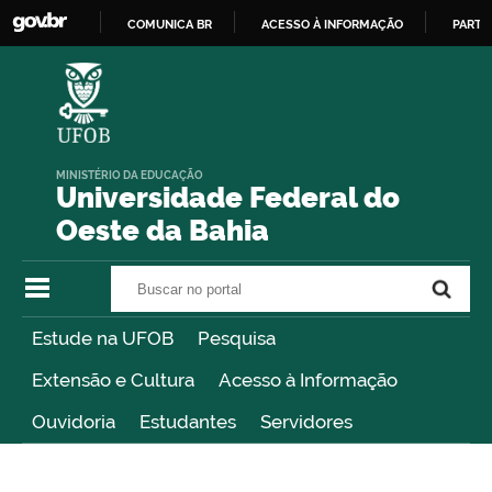
COMUNICA BR
ACESSO À INFORMAÇÃO
PARTI
IR
PARA
O
CONTEÚDO
MINISTÉRIO DA EDUCAÇÃO
Universidade Federal do
Oeste da Bahia
Buscar no portal
Buscar no portal
Estude na UFOB
Pesquisa
Extensão e Cultura
Acesso à Informação
Ouvidoria
Estudantes
Servidores