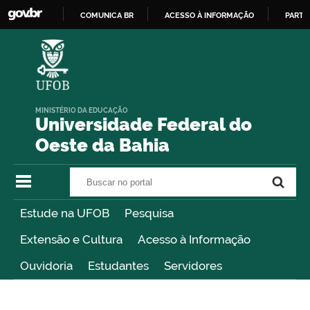
COMUNICA BR
ACESSO À INFORMAÇÃO
PARTI
IR
PARA
O
CONTEÚDO
MINISTÉRIO DA EDUCAÇÃO
Universidade Federal do
Oeste da Bahia
Buscar no portal
Buscar no portal
Estude na UFOB
Pesquisa
Extensão e Cultura
Acesso à Informação
Ouvidoria
Estudantes
Servidores