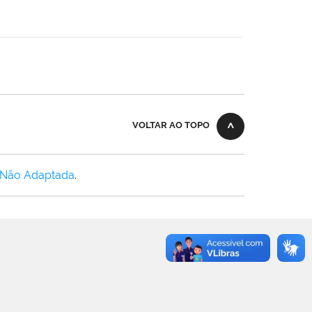
VOLTAR AO TOPO
 Não Adaptada
.