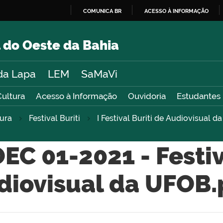
COMUNICA BR
ACESSO À INFORMAÇÃO
IR
PARA
 do Oeste da Bahia
O
CONTEÚDO
da Lapa
LEM
SaMaVi
Cultura
Acesso à Informação
Ouvidoria
Estudantes
tura
Festival Buriti
I Festival Buriti de Audiovisual 
C 01-2021 - Festiv
diovisual da UFOB.