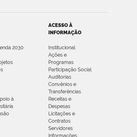
ACESSO À
INFORMAÇÃO
genda 2030
Institucional
Ações e
ojetos
Programas
os
Participação Social
Auditorias
Convênios e
Transferências
poio à
Receitas e
itária
Despesas
nsão
Licitações e
Contratos
Servidores
Informações