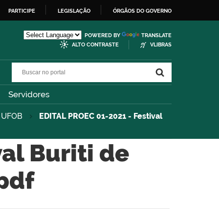
PARTICIPE
LEGISLAÇÃO
ÓRGÃOS DO GOVERNO
POWERED BY
TRANSLATE
ALTO CONTRASTE
VLIBRAS
Buscar no portal
Buscar no portal
Servidores
da UFOB
EDITAL PROEC 01-2021 - Festival
al Buriti de
pdf