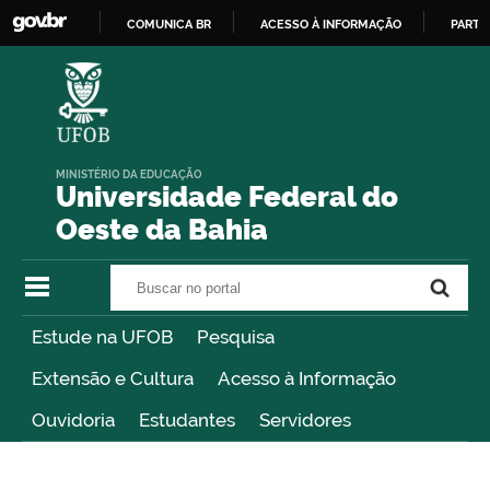
COMUNICA BR
ACESSO À INFORMAÇÃO
PARTI
IR
PARA
O
CONTEÚDO
MINISTÉRIO DA EDUCAÇÃO
Universidade Federal do
Oeste da Bahia
Buscar no portal
Buscar no portal
Estude na UFOB
Pesquisa
Extensão e Cultura
Acesso à Informação
Ouvidoria
Estudantes
Servidores