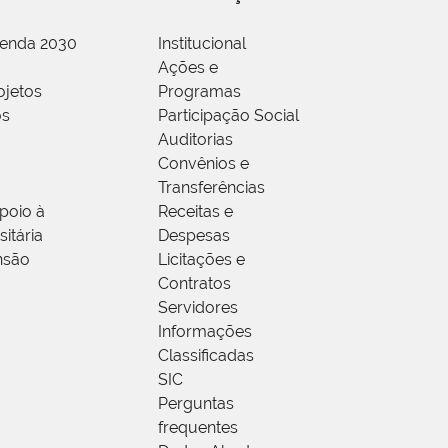
genda 2030
Institucional
Ações e
ojetos
Programas
os
Participação Social
Auditorias
Convênios e
Transferências
poio à
Receitas e
itária
Despesas
nsão
Licitações e
Contratos
Servidores
Informações
Classificadas
SIC
Perguntas
frequentes