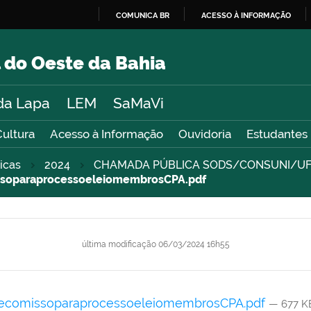
COMUNICA BR
ACESSO À INFORMAÇÃO
IR
PARA
 do Oeste da Bahia
O
CONTEÚDO
da Lapa
LEM
SaMaVi
Cultura
Acesso à Informação
Ouvidoria
Estudantes
icas
2024
CHAMADA PÚBLICA SODS/CONSUNI/UFO
soparaprocessoeleiomembrosCPA.pdf
última modificação
06/03/2024 16h55
ecomissoparaprocessoeleiomembrosCPA.pdf
— 677 K