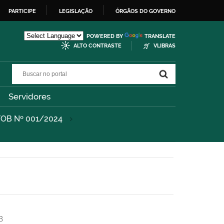
PARTICIPE
LEGISLAÇÃO
ÓRGÃOS DO GOVERNO
POWERED BY
TRANSLATE
ALTO CONTRASTE
VLIBRAS
Buscar no portal
Buscar no portal
Servidores
B Nº 001/2024
B