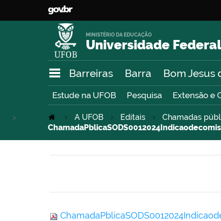
MINISTÉRIO DA EDUCAÇÃO
Universidade Federal
Barreiras
Barra
Bom Jesus 
Estude na UFOB
Pesquisa
Extensão e 
>
A UFOB
Editais
Chamadas públ
ChamadaPblicaSODS0012024Indicaodecomis
ChamadaPblicaSODS0012024Indicaod