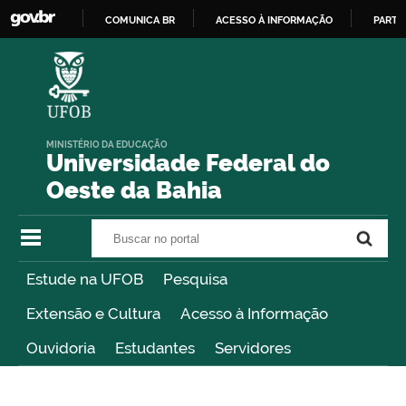
COMUNICA BR
ACESSO À INFORMAÇÃO
PARTI
IR
PARA
O
CONTEÚDO
MINISTÉRIO DA EDUCAÇÃO
Universidade Federal do
Oeste da Bahia
Buscar no portal
Buscar no portal
Estude na UFOB
Pesquisa
Extensão e Cultura
Acesso à Informação
Ouvidoria
Estudantes
Servidores