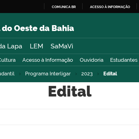
COMUNICA BR
ACESSO À INFORMAÇÃO
IR
PARA
 do Oeste da Bahia
O
CONTEÚDO
da Lapa
LEM
SaMaVi
Cultura
Acesso à Informação
Ouvidoria
Estudantes
udantil
Programa Interligar
2023
Edital
Edital