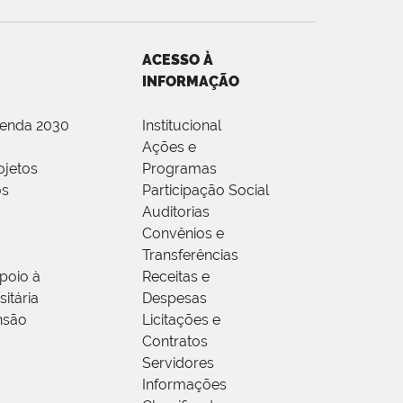
ACESSO À
INFORMAÇÃO
genda 2030
Institucional
Ações e
ojetos
Programas
os
Participação Social
Auditorias
Convênios e
Transferências
poio à
Receitas e
itária
Despesas
nsão
Licitações e
Contratos
Servidores
Informações