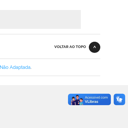
VOLTAR AO TOPO
 Não Adaptada
.