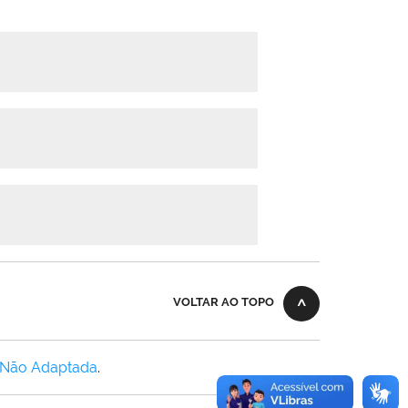
VOLTAR AO TOPO
 Não Adaptada
.