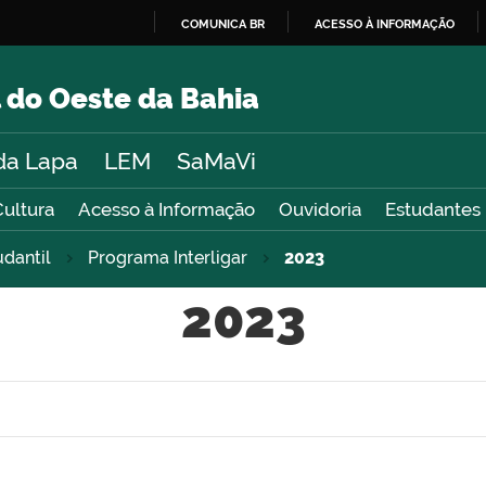
COMUNICA BR
ACESSO À INFORMAÇÃO
IR
PARA
 do Oeste da Bahia
O
CONTEÚDO
da Lapa
LEM
SaMaVi
Cultura
Acesso à Informação
Ouvidoria
Estudantes
udantil
Programa Interligar
2023
2023