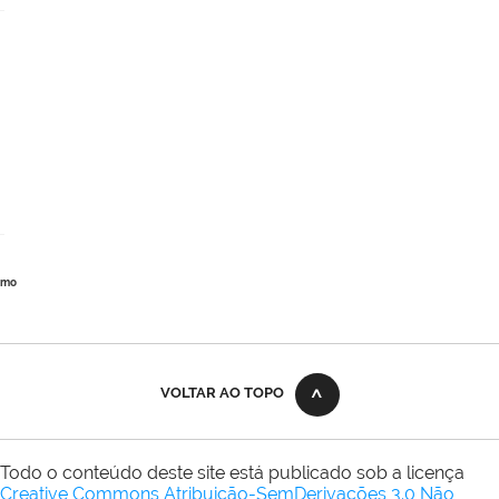
imo
VOLTAR AO TOPO
Todo o conteúdo deste site está publicado sob a licença
Creative Commons Atribuição-SemDerivações 3.0 Não