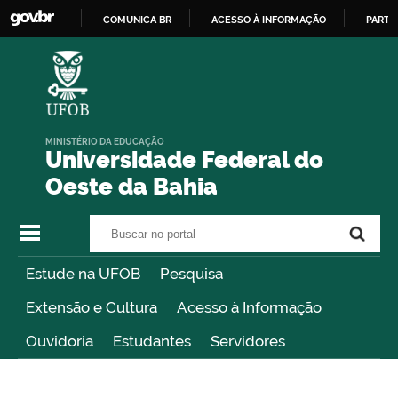
COMUNICA BR
ACESSO À INFORMAÇÃO
PARTI
IR
PARA
O
CONTEÚDO
MINISTÉRIO DA EDUCAÇÃO
Universidade Federal do
Oeste da Bahia
Buscar no portal
Buscar no portal
Estude na UFOB
Pesquisa
Extensão e Cultura
Acesso à Informação
Ouvidoria
Estudantes
Servidores