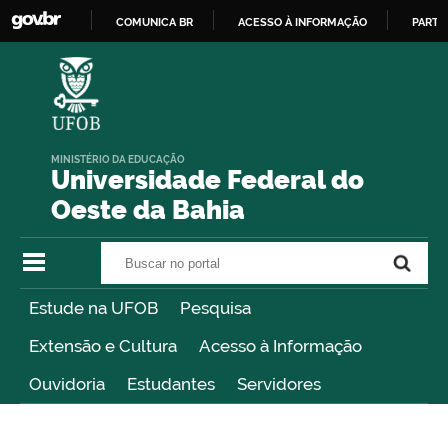
COMUNICA BR
ACESSO À INFORMAÇÃO
PARTI
IR
PARA
O
CONTEÚDO
MINISTÉRIO DA EDUCAÇÃO
Universidade Federal do
Oeste da Bahia
Buscar no portal
Buscar no portal
Estude na UFOB
Pesquisa
Extensão e Cultura
Acesso à Informação
Ouvidoria
Estudantes
Servidores