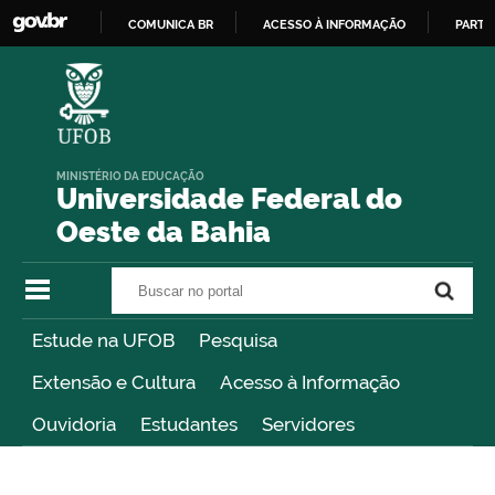
COMUNICA BR
ACESSO À INFORMAÇÃO
PARTI
IR
PARA
O
CONTEÚDO
MINISTÉRIO DA EDUCAÇÃO
Universidade Federal do
Oeste da Bahia
Buscar no portal
Buscar no portal
Estude na UFOB
Pesquisa
Extensão e Cultura
Acesso à Informação
Ouvidoria
Estudantes
Servidores