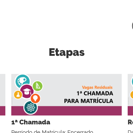
Etapas
1ª Chamada
R
Perríodo de Matrícula: Encerrado.
Da