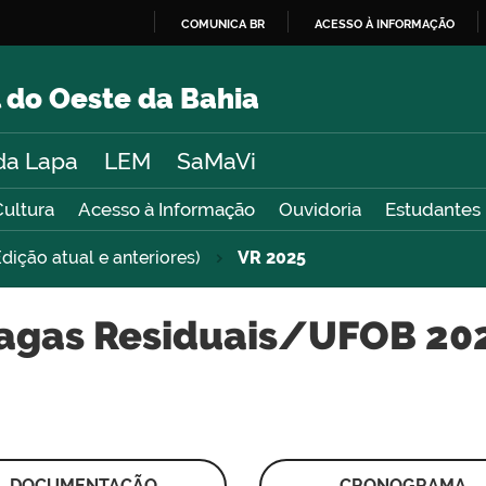
COMUNICA BR
ACESSO À INFORMAÇÃO
IR
PARA
 do Oeste da Bahia
O
CONTEÚDO
da Lapa
LEM
SaMaVi
Cultura
Acesso à Informação
Ouvidoria
Estudantes
dição atual e anteriores)
VR 2025
agas Residuais/UFOB 20
DOCUMENTAÇÃO
CRONOGRAMA