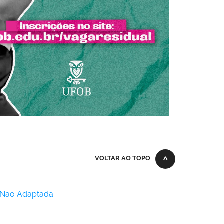
VOLTAR AO TOPO
 Não Adaptada
.