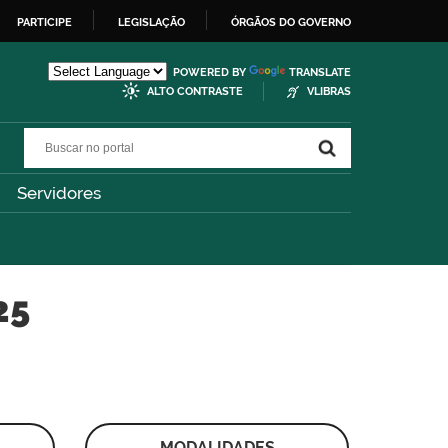
PARTICIPE
LEGISLAÇÃO
ÓRGÃOS DO GOVERNO
POWERED BY
TRANSLATE
ALTO CONTRASTE
VLIBRAS
Buscar no portal
Buscar no portal
Servidores
25
MODALIDADES