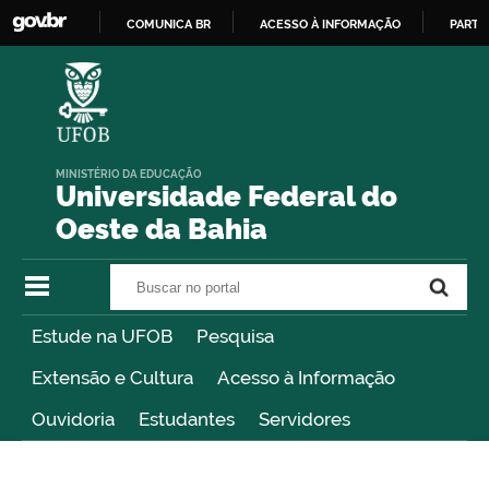
COMUNICA BR
ACESSO À INFORMAÇÃO
PARTI
IR
PARA
O
CONTEÚDO
MINISTÉRIO DA EDUCAÇÃO
Universidade Federal do
Oeste da Bahia
Buscar no portal
Buscar no portal
Estude na UFOB
Pesquisa
Extensão e Cultura
Acesso à Informação
Ouvidoria
Estudantes
Servidores