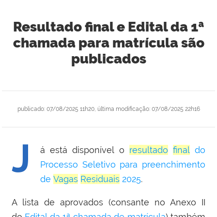
Resultado final e Edital da 1ª
chamada para matrícula são
publicados
publicado
:
07/08/2025 11h20
,
última modificação
:
07/08/2025 22h16
J
á está disponível o
resultado
final
do
Processo Seletivo para preenchimento
de
Vagas
Residuais
2025
.
A lista de aprovados (consante no Anexo II
do
Edital da 1ª chamada de matrícula
) também