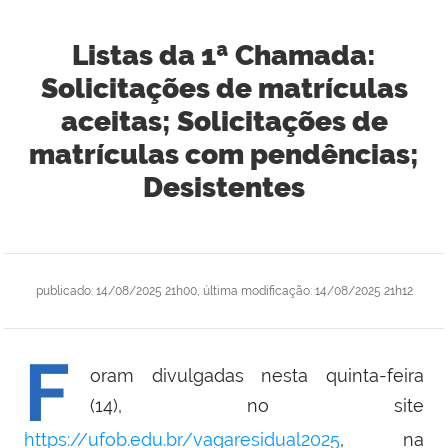
Listas da 1ª Chamada:
Solicitações de matrículas
aceitas; Solicitações de
matrículas com pendências;
Desistentes
publicado
:
14/08/2025 21h00
,
última modificação
:
14/08/2025 21h12
F
oram divulgadas nesta quinta-feira
(14), no site
https://ufob.edu.br/vagaresidual2025
, na