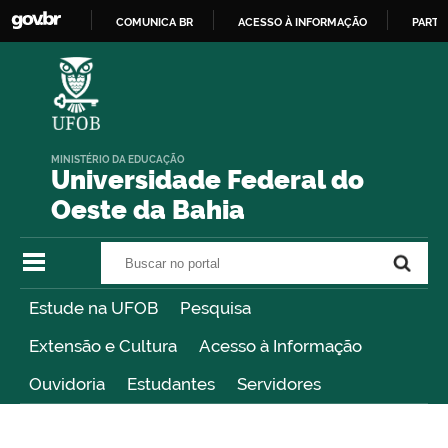
COMUNICA BR
ACESSO À INFORMAÇÃO
PARTI
IR
PARA
O
CONTEÚDO
MINISTÉRIO DA EDUCAÇÃO
Universidade Federal do
Oeste da Bahia
Buscar no portal
Buscar no portal
Estude na UFOB
Pesquisa
Extensão e Cultura
Acesso à Informação
Ouvidoria
Estudantes
Servidores