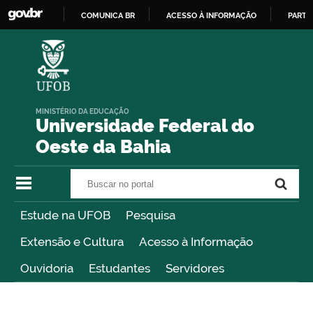
COMUNICA BR
ACESSO À INFORMAÇÃO
PARTI
IR
PARA
O
CONTEÚDO
MINISTÉRIO DA EDUCAÇÃO
Universidade Federal do
Oeste da Bahia
Buscar no portal
Buscar no portal
Estude na UFOB
Pesquisa
Extensão e Cultura
Acesso à Informação
Ouvidoria
Estudantes
Servidores