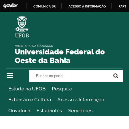
COMUNICA BR
ACESSO À INFORMAÇÃO
PARTI
IR
PARA
O
CONTEÚDO
MINISTÉRIO DA EDUCAÇÃO
Universidade Federal do
Oeste da Bahia
Buscar no portal
Buscar no portal
Estude na UFOB
Pesquisa
Extensão e Cultura
Acesso à Informação
Ouvidoria
Estudantes
Servidores