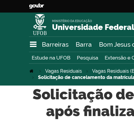
MINISTÉRIO DA EDUCAÇÃO
Universidade Federal
Barreiras
Barra
Bom Jesus 
Estude na UFOB
Pesquisa
Extensão e 
Vagas Residuais
Vagas Residuais (E
Solicitação de cancelamento da matrícula
Solicitação d
após finaliz