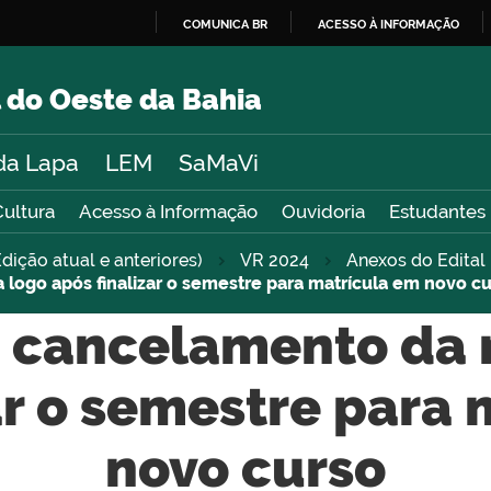
COMUNICA BR
ACESSO À INFORMAÇÃO
IR
PARA
 do Oeste da Bahia
O
CONTEÚDO
da Lapa
LEM
SaMaVi
Cultura
Acesso à Informação
Ouvidoria
Estudantes
dição atual e anteriores)
VR 2024
Anexos do Edita
 logo após finalizar o semestre para matrícula em novo c
e cancelamento da 
ar o semestre para
novo curso