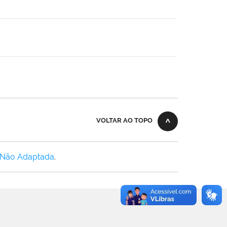
VOLTAR AO TOPO
 Não Adaptada
.