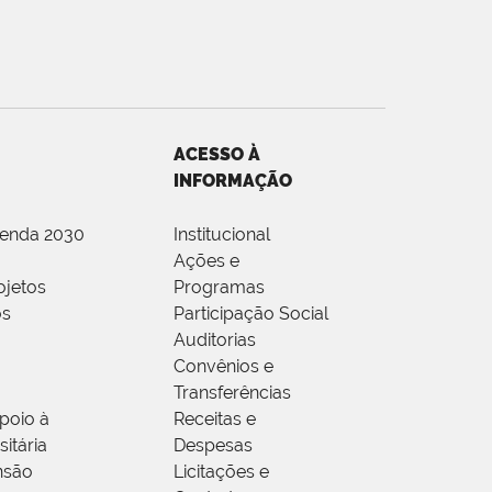
ACESSO À
INFORMAÇÃO
genda 2030
Institucional
Ações e
ojetos
Programas
os
Participação Social
Auditorias
Convênios e
Transferências
poio à
Receitas e
itária
Despesas
nsão
Licitações e