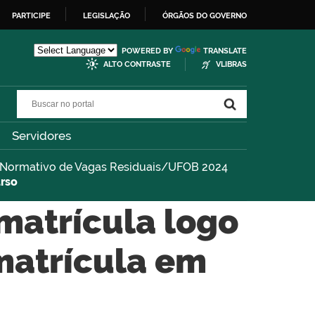
PARTICIPE
LEGISLAÇÃO
ÓRGÃOS DO GOVERNO
POWERED BY
TRANSLATE
ALTO CONTRASTE
VLIBRAS
Buscar no portal
Buscar no portal
Servidores
l Normativo de Vagas Residuais/UFOB 2024
urso
matrícula logo
 matrícula em