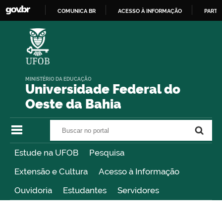
COMUNICA BR
ACESSO À INFORMAÇÃO
PARTI
IR
PARA
O
CONTEÚDO
MINISTÉRIO DA EDUCAÇÃO
Universidade Federal do
Oeste da Bahia
Buscar no portal
Buscar no portal
Estude na UFOB
Pesquisa
Extensão e Cultura
Acesso à Informação
Ouvidoria
Estudantes
Servidores