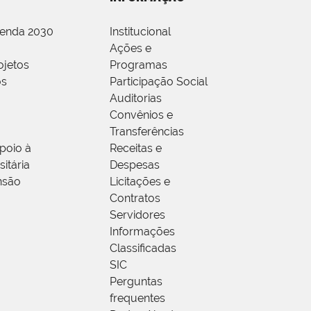
genda 2030
Institucional
Ações e
ojetos
Programas
os
Participação Social
Auditorias
Convênios e
Transferências
poio à
Receitas e
itária
Despesas
nsão
Licitações e
Contratos
Servidores
Informações
Classificadas
SIC
Perguntas
frequentes