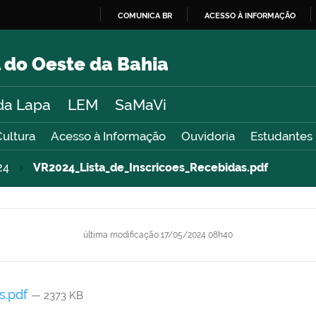
COMUNICA BR
ACESSO À INFORMAÇÃO
IR
PARA
 do Oeste da Bahia
O
CONTEÚDO
da Lapa
LEM
SaMaVi
Cultura
Acesso à Informação
Ouvidoria
Estudantes
24
VR2024_Lista_de_Inscricoes_Recebidas.pdf
última modificação
17/05/2024 08h40
s.pdf
— 2373 KB