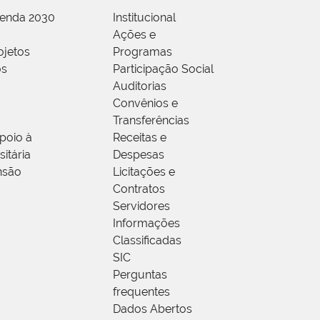
genda 2030
Institucional
Ações e
ojetos
Programas
os
Participação Social
Auditorias
Convênios e
Transferências
poio à
Receitas e
itária
Despesas
nsão
Licitações e
Contratos
Servidores
Informações
Classificadas
SIC
Perguntas
frequentes
Dados Abertos