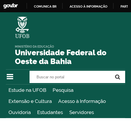
COMUNICA BR
ACESSO À INFORMAÇÃO
PARTI
IR
PARA
O
CONTEÚDO
MINISTÉRIO DA EDUCAÇÃO
Universidade Federal do
Oeste da Bahia
Buscar no portal
Buscar no portal
Estude na UFOB
Pesquisa
Extensão e Cultura
Acesso à Informação
Ouvidoria
Estudantes
Servidores