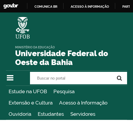
COMUNICA BR
ACESSO À INFORMAÇÃO
PARTI
IR
PARA
O
CONTEÚDO
MINISTÉRIO DA EDUCAÇÃO
Universidade Federal do
Oeste da Bahia
Buscar no portal
Buscar no portal
Estude na UFOB
Pesquisa
Extensão e Cultura
Acesso à Informação
Ouvidoria
Estudantes
Servidores