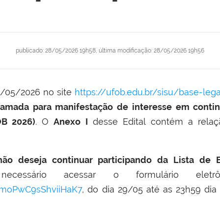
publicado
:
28/05/2026 19h58
,
última modificação
:
28/05/2026 19h56
8/05/2026 no site
https://ufob.edu.br/sisu/base-leg
amada para manifestação de interesse em continu
B 2026)
. O
Anexo I
desse Edital contém a relaç
ão deseja continuar participando da Lista de 
essário acessar o formulário eletrôni
/9moPwC9sShviiHaK7
, do dia 29/05 até as 23h59 dia 