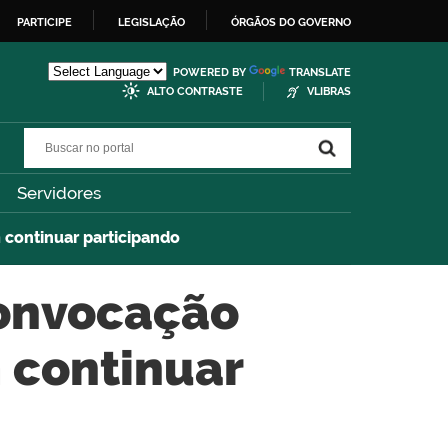
PARTICIPE
LEGISLAÇÃO
ÓRGÃOS DO GOVERNO
POWERED BY
TRANSLATE
ALTO CONTRASTE
VLIBRAS
Buscar no portal
Buscar no portal
Servidores
 continuar participando
Convocação
 continuar