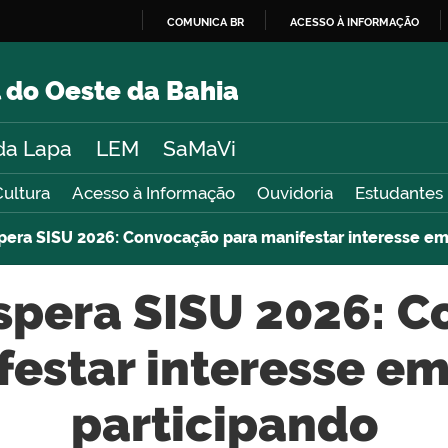
COMUNICA BR
ACESSO À INFORMAÇÃO
IR
PARA
 do Oeste da Bahia
O
CONTEÚDO
da Lapa
LEM
SaMaVi
Cultura
Acesso à Informação
Ouvidoria
Estudantes
spera SISU 2026: Convocação para manifestar interesse em
Espera SISU 2026: 
festar interesse em
participando