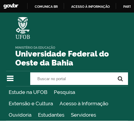
COMUNICA BR
ACESSO À INFORMAÇÃO
PARTI
IR
PARA
O
CONTEÚDO
MINISTÉRIO DA EDUCAÇÃO
Universidade Federal do
Oeste da Bahia
Buscar no portal
Buscar no portal
Estude na UFOB
Pesquisa
Extensão e Cultura
Acesso à Informação
Ouvidoria
Estudantes
Servidores