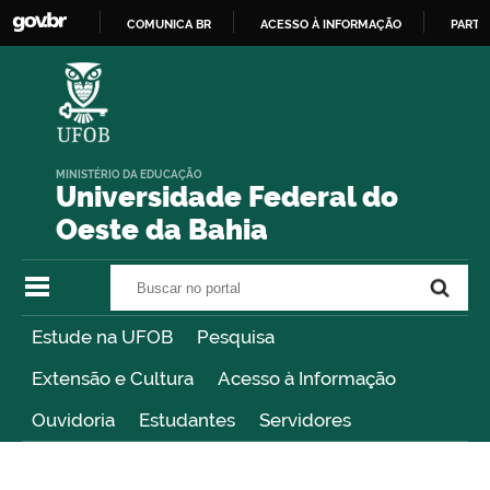
COMUNICA BR
ACESSO À INFORMAÇÃO
PARTI
IR
PARA
O
CONTEÚDO
MINISTÉRIO DA EDUCAÇÃO
Universidade Federal do
Oeste da Bahia
Buscar no portal
Buscar no portal
Estude na UFOB
Pesquisa
Extensão e Cultura
Acesso à Informação
Ouvidoria
Estudantes
Servidores