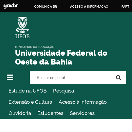
COMUNICA BR
ACESSO À INFORMAÇÃO
PARTI
IR
PARA
O
CONTEÚDO
MINISTÉRIO DA EDUCAÇÃO
Universidade Federal do
Oeste da Bahia
Buscar no portal
Buscar no portal
Estude na UFOB
Pesquisa
Extensão e Cultura
Acesso à Informação
Ouvidoria
Estudantes
Servidores