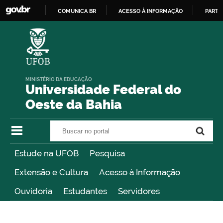
COMUNICA BR
ACESSO À INFORMAÇÃO
PARTI
IR
PARA
O
CONTEÚDO
MINISTÉRIO DA EDUCAÇÃO
Universidade Federal do
Oeste da Bahia
Buscar no portal
Buscar no portal
Estude na UFOB
Pesquisa
Extensão e Cultura
Acesso à Informação
Ouvidoria
Estudantes
Servidores