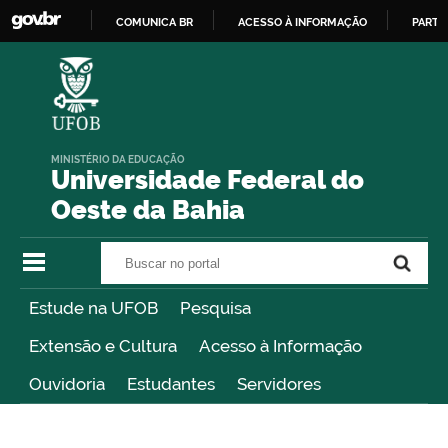
COMUNICA BR
ACESSO À INFORMAÇÃO
PARTI
IR
PARA
O
CONTEÚDO
MINISTÉRIO DA EDUCAÇÃO
Universidade Federal do
Oeste da Bahia
Buscar no portal
Buscar no portal
Estude na UFOB
Pesquisa
Extensão e Cultura
Acesso à Informação
Ouvidoria
Estudantes
Servidores