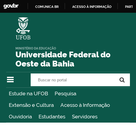
COMUNICA BR
ACESSO À INFORMAÇÃO
PARTI
IR
PARA
O
CONTEÚDO
MINISTÉRIO DA EDUCAÇÃO
Universidade Federal do
Oeste da Bahia
Buscar no portal
Buscar no portal
Estude na UFOB
Pesquisa
Extensão e Cultura
Acesso à Informação
Ouvidoria
Estudantes
Servidores