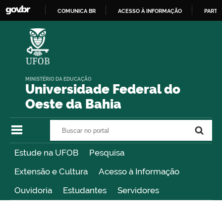
COMUNICA BR
ACESSO À INFORMAÇÃO
PARTI
IR
PARA
O
CONTEÚDO
MINISTÉRIO DA EDUCAÇÃO
Universidade Federal do
Oeste da Bahia
Buscar no portal
Buscar no portal
Estude na UFOB
Pesquisa
Extensão e Cultura
Acesso à Informação
Ouvidoria
Estudantes
Servidores