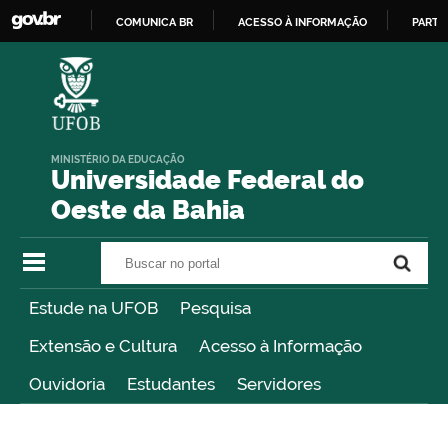
COMUNICA BR
ACESSO À INFORMAÇÃO
PARTI
IR
PARA
O
CONTEÚDO
MINISTÉRIO DA EDUCAÇÃO
Universidade Federal do
Oeste da Bahia
Buscar no portal
Buscar no portal
Estude na UFOB
Pesquisa
Extensão e Cultura
Acesso à Informação
Ouvidoria
Estudantes
Servidores