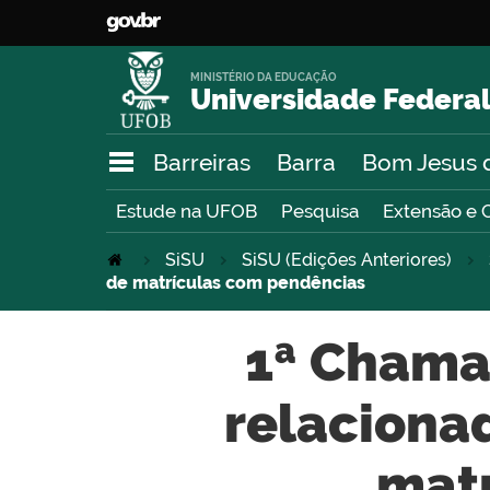
MINISTÉRIO DA EDUCAÇÃO
Universidade Federal
Barreiras
Barra
Bom Jesus 
Estude na UFOB
Pesquisa
Extensão e 
SiSU
SiSU (Edições Anteriores)
de matrículas com pendências
1ª Chama
relacionad
mat