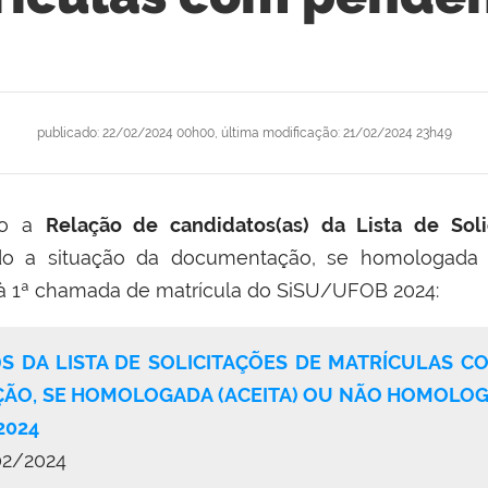
publicado
:
22/02/2024 00h00
,
última modificação
:
21/02/2024 23h49
ixo a
Relação de candidatos(as) da Lista de Sol
o a situação da documentação, se homologada 
 à 1ª chamada de matrícula do SiSU/UFOB 2024:
)S DA LISTA DE SOLICITAÇÕES DE MATRÍCULAS 
O, SE HOMOLOGADA (ACEITA) OU NÃO HOMOLOGAD
2024
02/2024