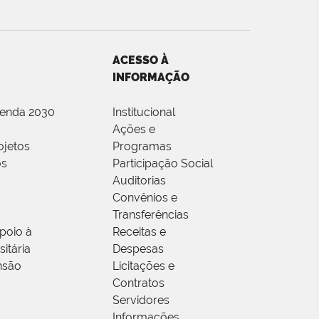
ACESSO À
INFORMAÇÃO
genda 2030
Institucional
Ações e
ojetos
Programas
os
Participação Social
Auditorias
Convênios e
Transferências
poio à
Receitas e
itária
Despesas
nsão
Licitações e
Contratos
Servidores
Informações