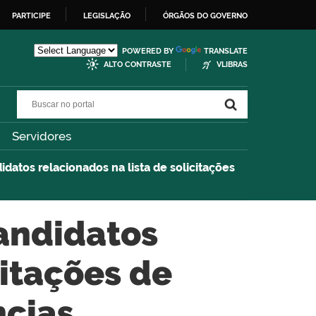
PARTICIPE
LEGISLAÇÃO
ÓRGÃOS DO GOVERNO
POWERED BY
TRANSLATE
ALTO CONTRASTE
VLIBRAS
Buscar no portal
Buscar no portal
Servidores
datos relacionados na lista de solicitações
andidatos
citações de
cias