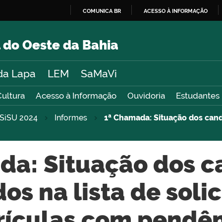
COMUNICA BR
ACESSO À INFORMAÇÃO
IR
PARA
 do Oeste da Bahia
O
CONTEÚDO
da Lapa
LEM
SaMaVi
Cultura
Acesso à Informação
Ouvidoria
Estudantes
SiSU 2024
Informes
1ª Chamada: Situação dos candi
da: Situação dos c
os na lista de soli
rículas com pendên