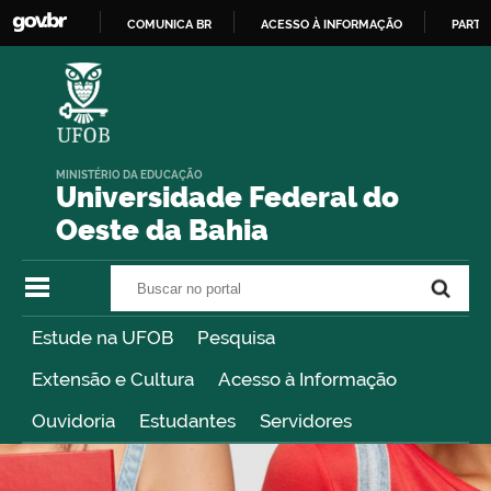
COMUNICA BR
ACESSO À INFORMAÇÃO
PARTI
IR
PARA
O
CONTEÚDO
MINISTÉRIO DA EDUCAÇÃO
Universidade Federal do
Oeste da Bahia
Buscar no portal
Buscar no portal
Estude na UFOB
Pesquisa
Extensão e Cultura
Acesso à Informação
Ouvidoria
Estudantes
Servidores