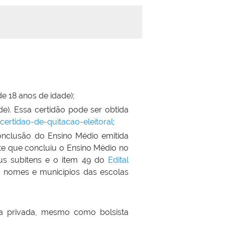
e 18 anos de idade);
de). Essa certidão pode ser obtida
/certidao-de-quitacao-eleitoral
;
conclusão do Ensino Médio emitida
te que concluiu o Ensino Médio no
us subitens e o item 49 do
Edital
 nomes e municípios das escolas
a privada, mesmo como bolsista