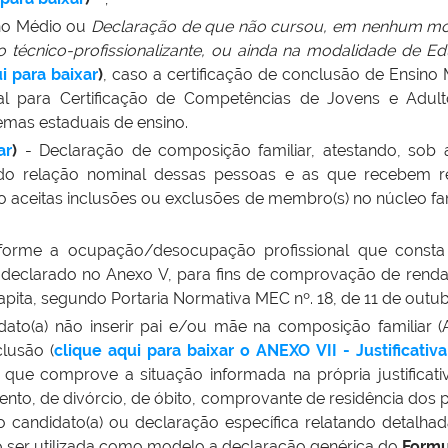
sino Médio ou
Declaração de que não cursou, em nenhum mo
no técnico-profissionalizante, ou ainda na modalidade de 
i para baixar
)
, caso a certificação de conclusão de Ensino
 para Certificação de Competências de Jovens e Adul
emas estaduais de ensino.
ar
)
- Declaração de composição familiar, atestando, sob 
do relação nominal dessas pessoas e as que recebem re
o aceitas inclusões ou exclusões de membro(s) no núcleo fa
forme a ocupação/desocupação profissional que const
declarado no Anexo V, para fins de comprovação de renda fa
capita, segundo Portaria Normativa MEC nº. 18, de 11 de outub
ato(a) não inserir pai e/ou mãe na composição familiar (A
clusão (
clique aqui para baixar o ANEXO VII - Justificati
 comprove a situação informada na própria justificativ
nto, de divórcio, de óbito, comprovante de residência dos 
 candidato(a) ou declaração específica relatando detalha
 ser utilizada como modelo a declaração genérica do
Formu