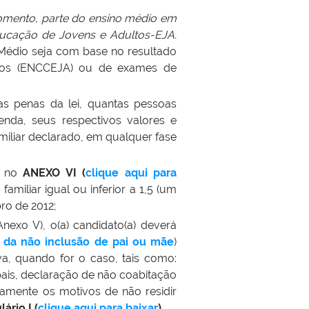
mento, parte do ensino médio em
Educação de Jovens e Adultos-EJA.
 Médio seja com base no resultado
tos (ENCCEJA) ou de exames de
as penas da lei, quantas pessoas
nda, seus respectivos valores e
miliar declarado, em qualquer fase
a no
ANEXO VI
(
clique aqui para
miliar igual ou inferior a 1,5 (um
ro de 2012;
nexo V), o(a) candidato(a) deverá
va da não inclusão de pai ou mãe
)
a, quando for o caso, tais como:
pais, declaração de não coabitação
damente os motivos de não residir
lário I
(
clique aqui para baixar
)
.