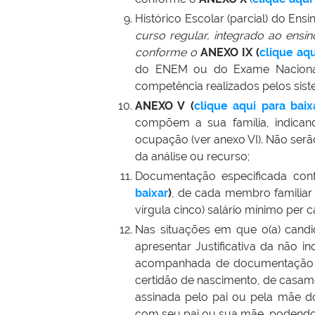
Histórico Escolar (parcial) do En
curso regular, integrado ao ensi
conforme o
ANEXO IX (
clique aqu
do ENEM ou do Exame Nacional
competência realizados pelos sist
ANEXO V
(
clique aqui para baix
compõem a sua família, indican
ocupação (ver anexo VI). Não serã
da análise ou recurso;
Documentação especificada con
baixar
)
, de cada membro familiar 
vírgula cinco) salário mínimo per 
Nas situações em que o(a) candid
apresentar Justificativa da não in
acompanhada de documentação que
certidão de nascimento, de casame
assinada pelo pai ou pela mãe do
com seu pai ou sua mãe, podendo