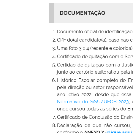
DOCUMENTAÇÃO
Documento oficial de identificação
CPF do(a) candidato(a), caso não c
Uma foto 3 x 4 (recente e colorida)
Certificado de quitação com o Serv
Certidão de quitação com a Justiç
junto ao cartório eleitoral ou pe
Histórico Escolar completo do En
pela direção ou setor responsáve
ano letivo 2022, desde que ess
Normativo do SiSU/UFOB 2023
,
onde cursou todas as séries do Ens
Certificado de Conclusão do Ensin
Declaração de que não cursou,
conforme o
ANEXO X
(
clique aqui