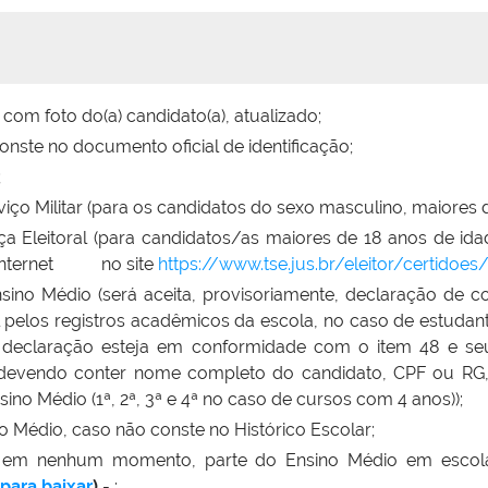
 com foto do(a) candidato(a), atualizado;
onste no documento oficial de identificação;
;
iço Militar (para os candidatos do sexo masculino, maiores d
a Eleitoral (para candidatos/as maiores de 18 anos de ida
la internet no site
https://www.tse.jus.br/eleitor/certidoes
sino Médio (será aceita, provisoriamente, declaração de 
l pelos registros acadêmicos da escola, no caso de estudan
a declaração esteja em conformidade com o item 48 e se
 devendo conter nome completo do candidato, CPF ou RG,
ino Médio (1ª, 2ª, 3ª e 4ª no caso de cursos com 4 anos));
o Médio, caso não conste no Histórico Escolar;
 em nenhum momento, parte do Ensino Médio em escol
 para baixar
)
- ;