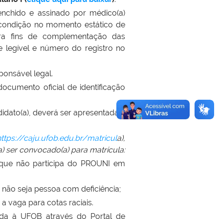
enchido e assinado por médico(a)
a condição no momento estático de
ara fins de complementação das
 legível e número do registro no
ponsável legal.
ocumento oficial de identificação
idato(a), deverá ser apresentada a
https://caju.ufob.edu.br/matricul
a
),
a) ser convocado(a) para matrícula:
e que não participa do PROUNI em
ão seja pessoa com deficiência;
 vaga para cotas raciais.
da à UFOB através do Portal de