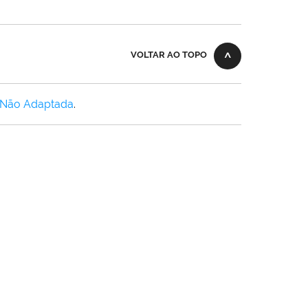
VOLTAR AO TOPO
 Não Adaptada
.