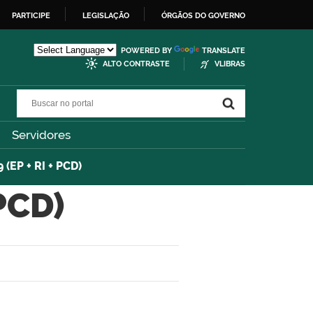
PARTICIPE
LEGISLAÇÃO
ÓRGÃOS DO GOVERNO
POWERED BY
TRANSLATE
ALTO CONTRASTE
VLIBRAS
Buscar no portal
Buscar no portal
Servidores
 (EP + RI + PCD)
 PCD)