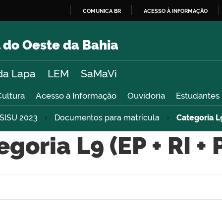
COMUNICA BR
ACESSO À INFORMAÇÃO
IR
PARA
 do Oeste da Bahia
O
CONTEÚDO
da Lapa
LEM
SaMaVi
Cultura
Acesso à Informação
Ouvidoria
Estudantes
SISU 2023
Documentos para matrícula
Categoria L9
goria L9 (EP + RI +