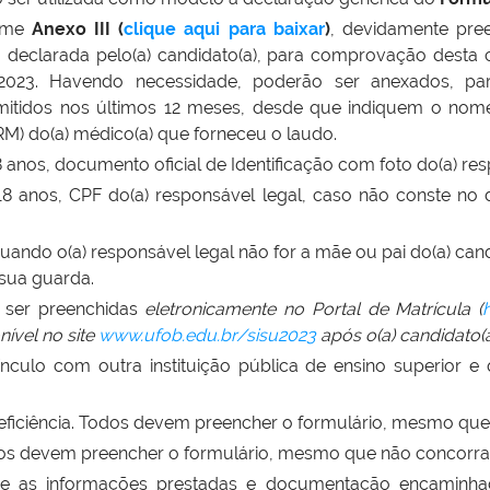
orme
Anexo III (
clique aqui para baixar
)
, devidamente pre
cia declarada pelo(a) candidato(a), para comprovação dest
 2023. Havendo necessidade, poderão ser anexados, p
emitidos nos últimos 12 meses, desde que indiquem o nome
M) do(a) médico(a) que forneceu o laudo.
anos, documento oficial de Identificação com foto do(a) res
8 anos, CPF do(a) responsável legal, caso não conste no d
ando o(a) responsável legal não for a mãe ou pai do(a) cand
 sua guarda.
 ser preenchidas
eletronicamente no Portal de Matrícula (
ível no site
www.ufob.edu.br/sisu2023
após o(a) candidato(
nculo com outra instituição pública de ensino superior 
iciência.
Todos devem preencher o formulário, mesmo que n
s devem preencher o formulário, mesmo que não concorra a
re as informações prestadas e documentação encaminha