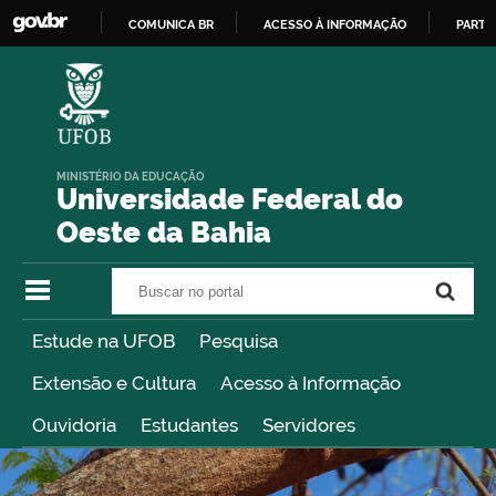
COMUNICA BR
ACESSO À INFORMAÇÃO
PARTI
IR
PARA
O
CONTEÚDO
MINISTÉRIO DA EDUCAÇÃO
Universidade Federal do
Oeste da Bahia
Buscar no portal
Buscar no portal
Estude na UFOB
Pesquisa
Extensão e Cultura
Acesso à Informação
Ouvidoria
Estudantes
Servidores