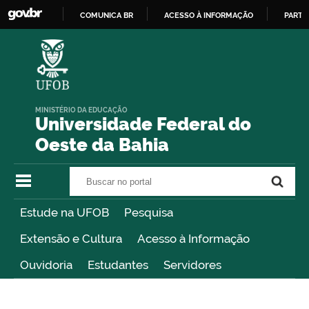
COMUNICA BR
ACESSO À INFORMAÇÃO
PARTI
IR
PARA
O
CONTEÚDO
MINISTÉRIO DA EDUCAÇÃO
Universidade Federal do
Oeste da Bahia
Buscar no portal
Buscar no portal
Estude na UFOB
Pesquisa
Extensão e Cultura
Acesso à Informação
Ouvidoria
Estudantes
Servidores