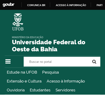
COMUNICA BR
ACESSO À INFORMAÇÃO
PARTI
IR
PARA
O
CONTEÚDO
MINISTÉRIO DA EDUCAÇÃO
Universidade Federal do
Oeste da Bahia
Buscar no portal
Buscar no portal
Estude na UFOB
Pesquisa
Extensão e Cultura
Acesso à Informação
Ouvidoria
Estudantes
Servidores