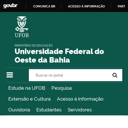
COMUNICA BR
ACESSO À INFORMAÇÃO
PARTI
IR
PARA
O
CONTEÚDO
MINISTÉRIO DA EDUCAÇÃO
Universidade Federal do
Oeste da Bahia
Buscar no portal
Buscar no portal
Estude na UFOB
Pesquisa
Extensão e Cultura
Acesso à Informação
Ouvidoria
Estudantes
Servidores