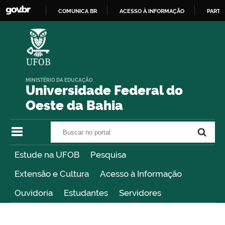
COMUNICA BR
ACESSO À INFORMAÇÃO
PARTI
IR
PARA
O
CONTEÚDO
MINISTÉRIO DA EDUCAÇÃO
Universidade Federal do
Oeste da Bahia
Buscar no portal
Buscar no portal
Estude na UFOB
Pesquisa
Extensão e Cultura
Acesso à Informação
Ouvidoria
Estudantes
Servidores