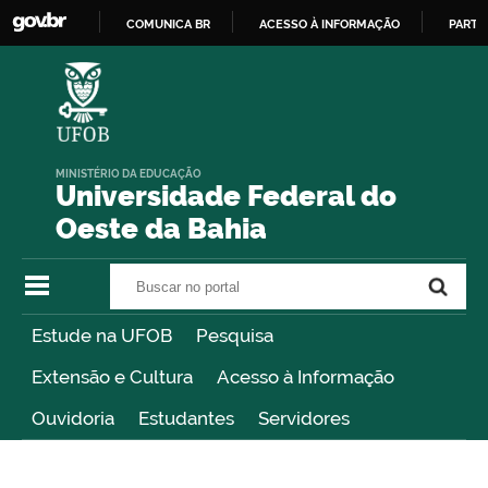
COMUNICA BR
ACESSO À INFORMAÇÃO
PARTI
IR
PARA
O
CONTEÚDO
MINISTÉRIO DA EDUCAÇÃO
Universidade Federal do
Oeste da Bahia
Buscar no portal
Buscar no portal
Estude na UFOB
Pesquisa
Extensão e Cultura
Acesso à Informação
Ouvidoria
Estudantes
Servidores