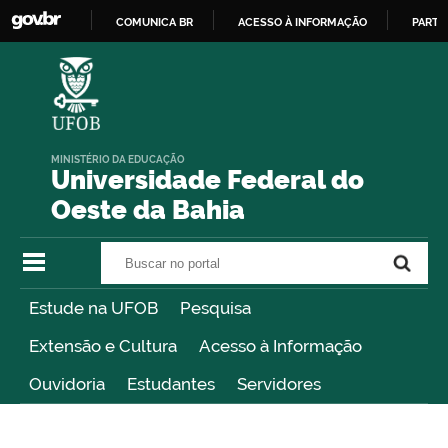
COMUNICA BR
ACESSO À INFORMAÇÃO
PARTI
IR
PARA
O
CONTEÚDO
MINISTÉRIO DA EDUCAÇÃO
Universidade Federal do
Oeste da Bahia
Buscar no portal
Buscar no portal
Estude na UFOB
Pesquisa
Extensão e Cultura
Acesso à Informação
Ouvidoria
Estudantes
Servidores